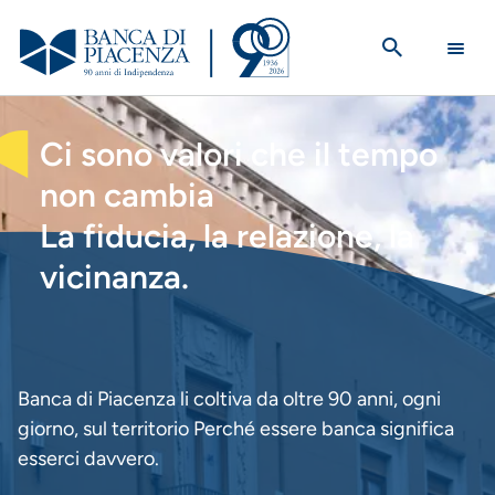
Salta
al
contenuto
principale
HOMEPAGE
Ci sono valori che il tempo
non cambia
La fiducia, la relazione, la
vicinanza.
Banca di Piacenza li coltiva da oltre 90 anni, ogni
giorno, sul territorio Perché essere banca significa
esserci davvero.