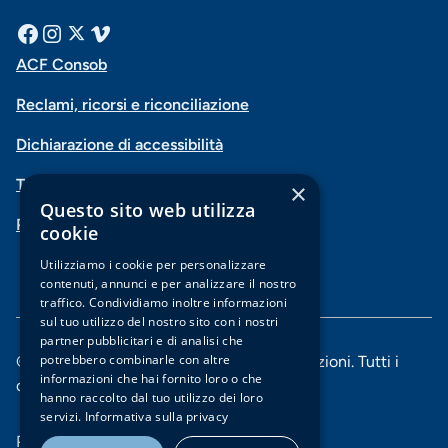
Menu
Facebook
Instagram
X
Vimeo
ACF Consob
Menu
social
Reclami, ricorsi e riconciliazione
di
Dichiarazione di accessibilità
navigazione
Trasparenza
×
piè
Questo sito web utilizza
PSD2-Open Banking
di
cookie
pagina
Utilizziamo i cookie per personalizzare
contenuti, annunci e per analizzare il nostro
traffico. Condividiamo inoltre informazioni
sul tuo utilizzo del nostro sito con i nostri
partner pubblicitari e di analisi che
potrebbero combinarle con altre
© 2025 Banca di Piacenza soc. coop. per azioni. Tutti i
informazioni che hai fornito loro o che
diritti riservati.
hanno raccolto dal tuo utilizzo dei loro
servizi.
Informativa sulla privacy
Menu
Privacy e Cookie policy