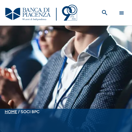
Salta
al
contenuto
principale
BRICIOLE
HOME
SOCI BPC
DI