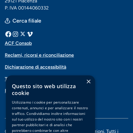
29121 Piacenza
P. IVA 00144060332
Cerca filiale
Menu
Facebook
Instagram
X
Vimeo
ACF Consob
Menu
social
Reclami, ricorsi e riconciliazione
di
Dichiarazione di accessibilità
navigazione
Trasparenza
×
piè
Questo sito web utilizza
PSD2-Open Banking
di
cookie
Utilizziamo i cookie per personalizzare
pagina
contenuti, annunci e per analizzare il nostro
traffico. Condividiamo inoltre informazioni
sul tuo utilizzo del nostro sito con i nostri
partner pubblicitari e di analisi che
potrebbero combinarle con altre
© 2025 Banca di Piacenza soc. coop. per azioni. Tutti i