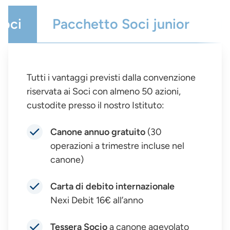
Soci
Pacchetto Soci junior
P
Tutti i vantaggi previsti dalla convenzione
riservata ai Soci con almeno 50 azioni,
custodite presso il nostro Istituto:
Canone annuo gratuito
(30
operazioni a trimestre incluse nel
canone)
Carta di debito internazionale
Nexi Debit 16€ all’anno
Tessera Socio
a canone agevolato