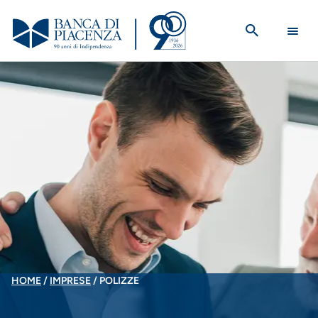
Salta
al
contenuto
principale
BRICIOLE
HOME
IMPRESE
POLIZZE
DI