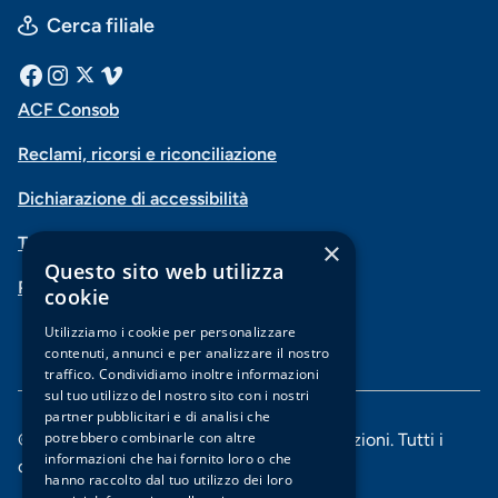
Cerca filiale
Menu
Facebook
Instagram
X
Vimeo
ACF Consob
Menu
social
Reclami, ricorsi e riconciliazione
di
Dichiarazione di accessibilità
navigazione
Trasparenza
×
piè
Questo sito web utilizza
PSD2-Open Banking
di
cookie
pagina
Utilizziamo i cookie per personalizzare
contenuti, annunci e per analizzare il nostro
traffico. Condividiamo inoltre informazioni
sul tuo utilizzo del nostro sito con i nostri
partner pubblicitari e di analisi che
potrebbero combinarle con altre
© 2025 Banca di Piacenza soc. coop. per azioni. Tutti i
informazioni che hai fornito loro o che
diritti riservati.
hanno raccolto dal tuo utilizzo dei loro