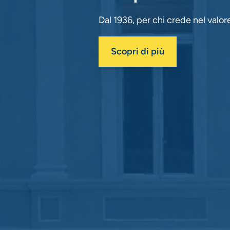
Dal 1936, per chi crede nel valor
Scopri di più