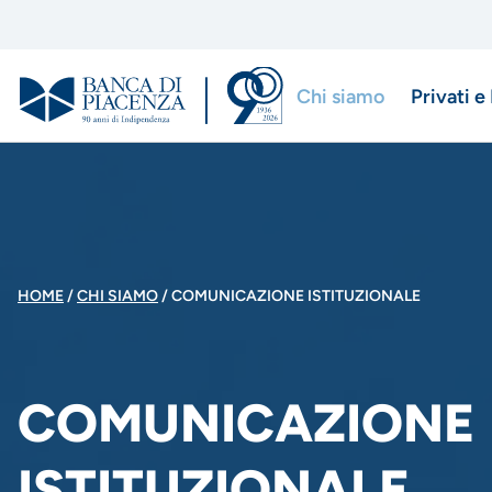
Salta
al
contenuto
Chi siamo
Privati e
principale
Menu
di
navigazio
principale
BRICIOLE
HOME
CHI SIAMO
COMUNICAZIONE ISTITUZIONALE
DI
COMUNICAZIONE
PANE
ISTITUZIONALE