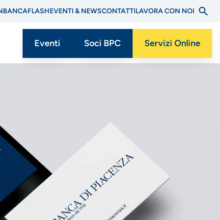
N
BANCAFLASH
EVENTI & NEWS
CONTATTI
LAVORA CON NOI
Eventi
Soci BPC
Servizi Online
Menu
CTA