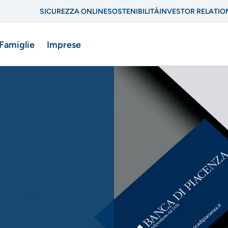
SICUREZZA ONLINE
SOSTENIBILITÀ
INVESTOR RELATIO
Menu
 Famiglie
Imprese
di
navigazione
di
ne
servizio