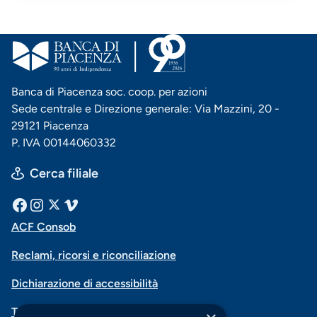
Banca di Piacenza soc. coop. per azioni
Sede centrale e Direzione generale: Via Mazzini, 20 -
29121 Piacenza
P. IVA 00144060332
Cerca filiale
Menu
Facebook
Instagram
X
Vimeo
ACF Consob
Menu
social
Reclami, ricorsi e riconciliazione
di
Dichiarazione di accessibilità
navigazione
Trasparenza