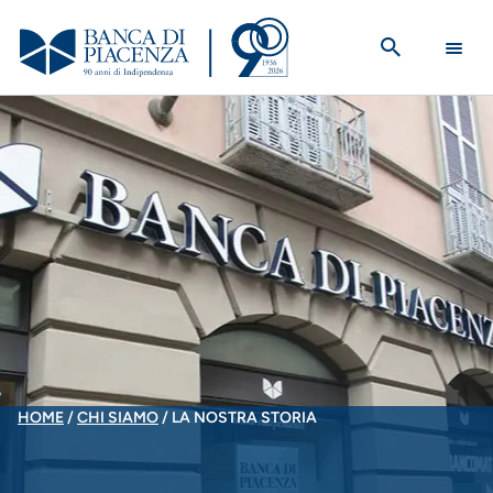
Salta
al
contenuto
principale
BRICIOLE
HOME
CHI SIAMO
LA NOSTRA STORIA
DI