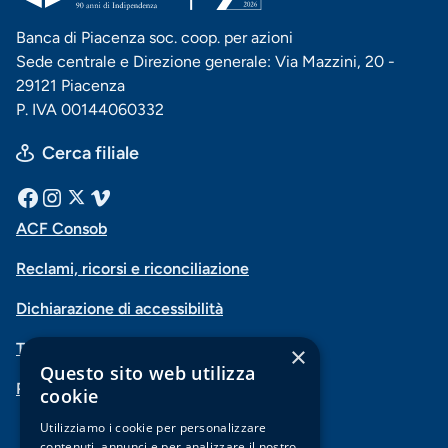
Banca di Piacenza soc. coop. per azioni
Sede centrale e Direzione generale: Via Mazzini, 20 -
29121 Piacenza
P. IVA 00144060332
Cerca filiale
Menu
Facebook
Instagram
X
Vimeo
ACF Consob
Menu
social
Reclami, ricorsi e riconciliazione
di
Dichiarazione di accessibilità
navigazione
Trasparenza
×
piè
Questo sito web utilizza
PSD2-Open Banking
di
cookie
Utilizziamo i cookie per personalizzare
pagina
contenuti, annunci e per analizzare il nostro