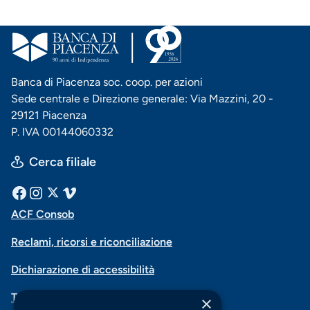
Banca di Piacenza soc. coop. per azioni
Sede centrale e Direzione generale: Via Mazzini, 20 -
29121 Piacenza
P. IVA 00144060332
Cerca filiale
Menu
Facebook
Instagram
X
Vimeo
ACF Consob
Menu
social
Reclami, ricorsi e riconciliazione
di
Dichiarazione di accessibilità
navigazione
Trasparenza
×
piè