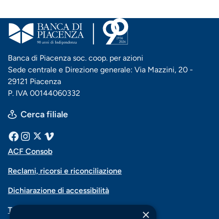
Banca di Piacenza soc. coop. per azioni
Sede centrale e Direzione generale: Via Mazzini, 20 -
29121 Piacenza
P. IVA 00144060332
Cerca filiale
Menu
Facebook
Instagram
X
Vimeo
ACF Consob
Menu
social
Reclami, ricorsi e riconciliazione
di
Dichiarazione di accessibilità
navigazione
Trasparenza
×
piè