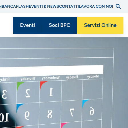
N
BANCAFLASH
EVENTI & NEWS
CONTATTI
LAVORA CON NOI
Eventi
Soci BPC
Servizi Online
Menu
CTA