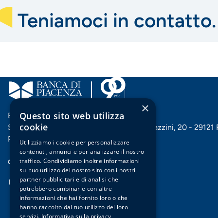
Teniamoci in contatto.
×
Questo sito web utilizza
Banca di Piacenza soc. coop. per azioni
cookie
Sede centrale e Direzione generale: Via Mazzini, 20 - 29121
P. IVA 00144060332
Utilizziamo i cookie per personalizzare
contenuti, annunci e per analizzare il nostro
Cerca filiale
traffico. Condividiamo inoltre informazioni
sul tuo utilizzo del nostro sito con i nostri
partner pubblicitari e di analisi che
potrebbero combinarle con altre
Facebook
Instagram
X
Vimeo
Menu
informazioni che hai fornito loro o che
hanno raccolto dal tuo utilizzo dei loro
servizi.
Informativa sulla privacy