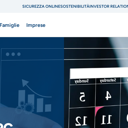
SICUREZZA ONLINE
SOSTENIBILITÀ
INVESTOR RELATIO
Menu
 Famiglie
Imprese
di
navigazione
di
ne
servizio