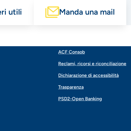
i utili
Manda una mail
ACF Consob
Menu
Reclami, ricorsi e riconciliazione
di
Dichiarazione di accessibilità
Trasparenza
navigazione
PSD2-Open Banking
piè
di