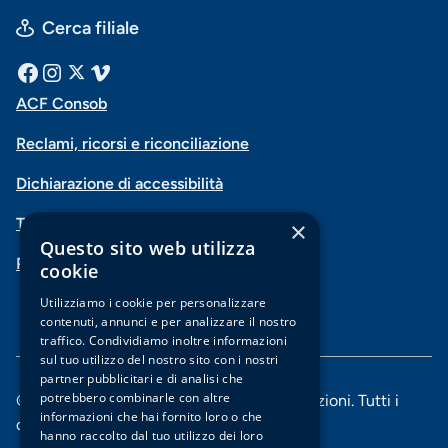
Cerca filiale
Menu
Facebook
Instagram
X
Vimeo
ACF Consob
Menu
social
Reclami, ricorsi e riconciliazione
di
Dichiarazione di accessibilità
navigazione
Trasparenza
×
piè
Questo sito web utilizza
PSD2-Open Banking
di
cookie
pagina
Utilizziamo i cookie per personalizzare
contenuti, annunci e per analizzare il nostro
traffico. Condividiamo inoltre informazioni
sul tuo utilizzo del nostro sito con i nostri
partner pubblicitari e di analisi che
potrebbero combinarle con altre
© 2025 Banca di Piacenza soc. coop. per azioni. Tutti i
informazioni che hai fornito loro o che
diritti riservati.
hanno raccolto dal tuo utilizzo dei loro