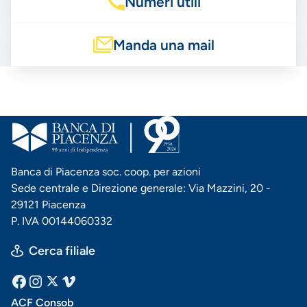
Numeri utili
Manda una mail
Banca di Piacenza soc. coop. per azioni
Sede centrale e Direzione generale: Via Mazzini, 20 -
29121 Piacenza
P. IVA 00144060332
Cerca filiale
Menu
Facebook
Instagram
X
Vimeo
ACF Consob