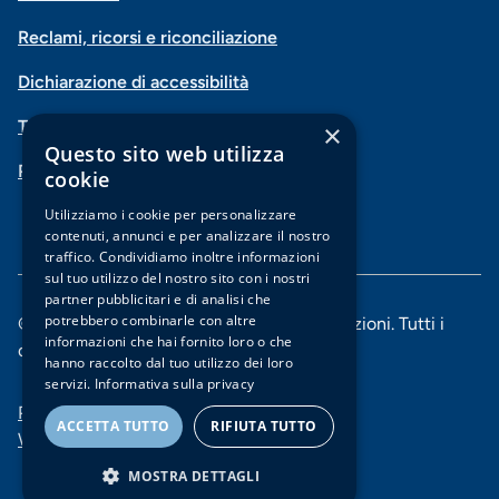
Menu
social
Reclami, ricorsi e riconciliazione
di
Dichiarazione di accessibilità
navigazione
Trasparenza
×
piè
Questo sito web utilizza
PSD2-Open Banking
di
cookie
pagina
Utilizziamo i cookie per personalizzare
contenuti, annunci e per analizzare il nostro
traffico. Condividiamo inoltre informazioni
sul tuo utilizzo del nostro sito con i nostri
partner pubblicitari e di analisi che
potrebbero combinarle con altre
© 2025 Banca di Piacenza soc. coop. per azioni. Tutti i
informazioni che hai fornito loro o che
diritti riservati.
hanno raccolto dal tuo utilizzo dei loro
servizi.
Informativa sulla privacy
Menu
Privacy e Cookie policy
ACCETTA TUTTO
RIFIUTA TUTTO
Whistleblowing
di
MOSTRA DETTAGLI
navigazione