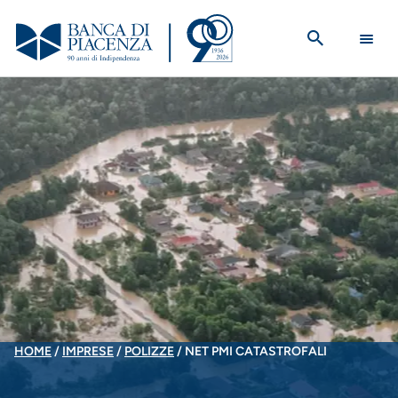
Salta
al
contenuto
principale
BRICIOLE
HOME
IMPRESE
POLIZZE
NET PMI CATASTROFALI
DI