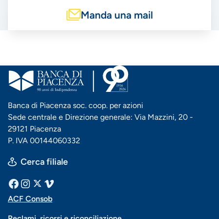
Manda una mail
Banca di Piacenza soc. coop. per azioni
Sede centrale e Direzione generale: Via Mazzini, 20 -
29121 Piacenza
P. IVA 00144060332
Cerca filiale
Menu
Facebook
Instagram
X
Vimeo
ACF Consob
Menu
social
Reclami, ricorsi e riconciliazione