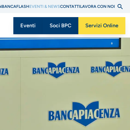
N
BANCAFLASH
EVENTI & NEWS
CONTATTI
LAVORA CON NOI
Eventi
Soci BPC
Servizi Online
Menu
CTA