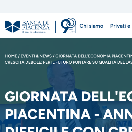
Salta
al
contenuto
Chi siamo
Privati e
principale
Menu
di
BRICIOLE
HOME
EVENTI & NEWS
GIORNATA DELL'ECONOMIA PIACENTIN
navigazio
CRESCITA DEBOLE: PER IL FUTURO PUNTARE SU QUALITÀ DEL L
DI
principale
PANE
GIORNATA DELL'
PIACENTINA - AN
DIFFICILE CON CR