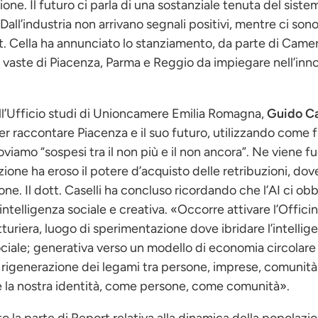
one. Il futuro ci parla di una sostanziale tenuta del sist
ll’industria non arrivano segnali positivi, mentre ci sono 
ott. Cella ha annunciato lo stanziamento, da parte di Came
rea vaste di Piacenza, Parma e Reggio da impiegare nell’inn
dell’Ufficio studi di Unioncamere Emilia Romagna,
Guido Ca
r raccontare Piacenza e il suo futuro, utilizzando come f
oviamo “sospesi tra il non più e il non ancora”. Ne viene 
flazione ha eroso il potere d’acquisto delle retribuzioni, d
ne. Il dott. Caselli ha concluso ricordando che l’AI ci obbl
intelligenza sociale e creativa. «Occorre attivare l’Officin
uriera, luogo di sperimentazione dove ibridare l’intelligen
ciale; generativa verso un modello di economia circolare 
a rigenerazione dei legami tra persone, imprese, comunità
ire la nostra identità, come persone, come comunità».