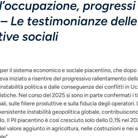
’occupazione, progressi n
 – Le testimonianze delle
ive sociali
e per il sistema economico e sociale piacentino, che dopo l
eva iniziato a risentire del progressivo rallentamento del
instabilità politica e dalle conseguenze dei conflitti in U
stiche. Nel corso del 2025 si sono in parte confermati i t
i, sulle filiere produttive e sulla fiducia degli operatori. L
a persistente instabilità geopolitica globale, contribuiscon
. Il Pil piacentino è così cresciuto solo dello 0,1% nel 20
el valore aggiunto in agricoltura, nelle costruzioni e nei se
le”.