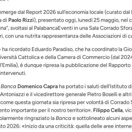
e emerge dal Report 2026 sull’economia locale (curato dal 
a di
Paolo Rizzi
), presentato oggi, lunedì 25 maggio, nel c
na”, svoltasi al PalabancaEventi in una Sala Corrado Sforz
lavori, con una nutrita rappresentanza delle Associazioni di 
– ha ricordato Eduardo Paradiso, che ha coordinato la Gior
niversità Cattolica e della Camera di Commercio (dal 2024 t
milia), è dunque ripresa la pubblicazione del Rapporto
 intervenuti.
a
Banca
Domenico Capra
ha portato i saluti dell’Istituto
ntoniazzi e il vicedirettore generale Pietro Boselli e altri 
do come questa giornata sia ripresa per volontà di Corrado 
to importante per il nostro territorio».
Filippo Cella
, vi
olarmente ringraziato la
Banca
e sottolineato alcuni asp
o 2026: «Inizio da una criticità: quella delle aree inter