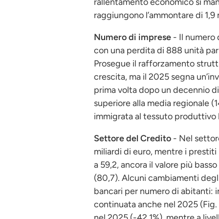
rallentamento economico si mani
raggiungono l’ammontare di 1,9 mi
Numero di imprese
- Il numero 
con una perdita di 888 unità pari 
Prosegue il rafforzamento struttu
crescita, ma il 2025 segna un’in
prima volta dopo un decennio di 
superiore alla media regionale (1
immigrata al tessuto produttivo 
Settore del Credito
- Nel settor
miliardi di euro, mentre i presti
a 59,2, ancora il valore più basso
(80,7). Alcuni cambiamenti degli
bancari per numero di abitanti: i
continuata anche nel 2025 (Fig. 3
nel 2025 (-42,1%), mentre a livel