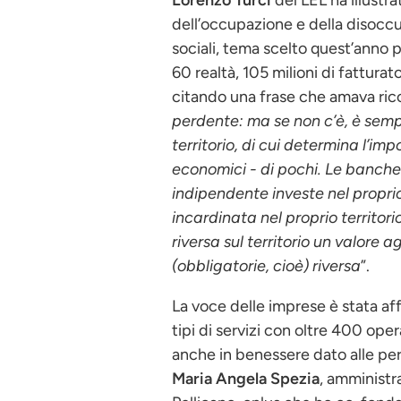
Lorenzo Turci
del LEL ha illustra
dell’occupazione e della disoccup
sociali, tema scelto quest’anno 
60 realtà, 105 milioni di fatturat
citando una frase che amava ricor
perdente: ma se non c’è, è semp
territorio, di cui determina l’im
economici - di pochi. Le banche 
indipendente investe nel proprio
incardinata nel proprio territor
riversa sul territorio un valore
(obbligatorie, cioè) riversa
”.
La voce delle imprese è stata af
tipi di servizi con oltre 400 oper
anche in benessere dato alle per
Maria Angela Spezia
, amministr