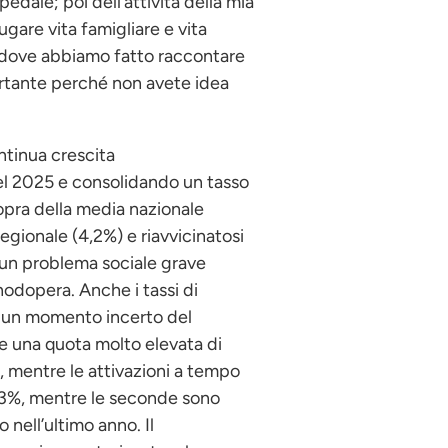
dale; poi dell’attività della mia
ugare vita famigliare e vita
, dove abbiamo fatto raccontare
portante perché non avete idea
continua crescita
el 2025 e consolidando un tasso
sopra della media nazionale
regionale (4,2%) e riavvicinatosi
o un problema sociale grave
nodopera. Anche i tassi di
o un momento incerto del
re una quota molto elevata di
e, mentre le attivazioni a tempo
’83%, mentre le seconde sono
 nell’ultimo anno. Il