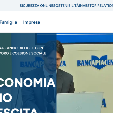
SICUREZZA ONLINE
SOSTENIBILITÀ
INVESTOR RELATIO
Menu
 Famiglie
Imprese
di
navigazione
A - ANNO DIFFICILE CON
di
ne
AVORO E COESIONE SOCIALE
servizio
ECONOMIA
NO
ESCITA