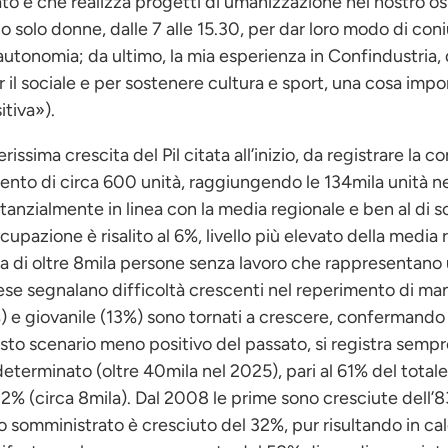
o e che realizza progetti di umanizzazione nel nostro ospe
o solo donne, dalle 7 alle 15.30, per dar loro modo di coni
 autonomia; da ultimo, la mia esperienza in Confindustria
r il sociale e per sostenere cultura e sport, una cosa im
itiva»).
erissima crescita del Pil citata all’inizio, da registrare la 
ento di circa 600 unità, raggiungendo le 134mila unità n
stanzialmente in linea con la media regionale e ben al di 
ccupazione è risalito al 6%, livello più elevato della media 
ratta di oltre 8mila persone senza lavoro che rappresentan
prese segnalano difficoltà crescenti nel reperimento di ma
 e giovanile (13%) sono tornati a crescere, confermand
esto scenario meno positivo del passato, si registra semp
determinato (oltre 40mila nel 2025), pari al 61% del total
12% (circa 8mila). Dal 2008 le prime sono cresciute dell
o somministrato è cresciuto del 32%, pur risultando in calo