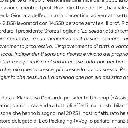
to la parte di Report relativa alla dinamica della popolazi
azione, mentre il prof. Rizzi, direttore del LEL, ha analiz
per la Giornata dell’economia piacentina, «diventato sett
o, 2.856 lavoratori con 14.550 persone servite». Il prof. Ri
dare il presidente Sforza Fogliani: “
La solidarietà di ter
re perdente. La sua mancanza costituisce - sempre - una
poverimento progressivo. L’impoverimento di tutti, a vanta
locali indipendenti sono una risorsa e vivono del proprio 
 territorio perché è nel suo interesse farlo, non per ben
io che, più questo cresce, più cresce la banca stessa. P
 aggiunto che nessun’altra azienda che non sia assistita 
fidata a
Marialuisa Contardi
, presidente Unicoop («Assis
atori; siamo un’azienda a tutti gli effetti ma i nostri bila
sone che hanno bisogno; nel 2025 il nostro fatturato ha su
atore delegato di Eco Packaging («Voglio parlare innanzit