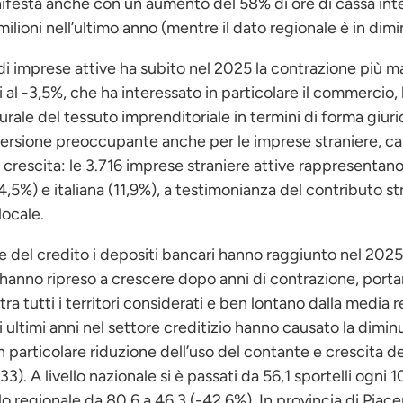
festa anche con un aumento del 58% di ore di cassa int
lioni nell’ultimo anno (mentre il dato regionale è in dimi
di imprese attive ha subito nel 2025 la contrazione più mar
al -3,5%, che ha interessato in particolare il commercio, l’
rale del tessuto imprenditoriale in termini di forma giurid
versione preoccupante anche per le imprese straniere, cal
crescita: le 3.716 imprese straniere attive rappresentano
4,5%) e italiana (11,9%), a testimonianza del contributo st
locale.
e del credito i depositi bancari hanno raggiunto nel 2025 
ti hanno ripreso a crescere dopo anni di contrazione, porta
 tra tutti i territori considerati e ben lontano dalla media
 ultimi anni nel settore creditizio hanno causato la dimin
n particolare riduzione dell’uso del contante e crescita de
3). A livello nazionale si è passati da 56,1 sportelli ogni 
lo regionale da 80,6 a 46,3 (-42,6%). In provincia di Piac