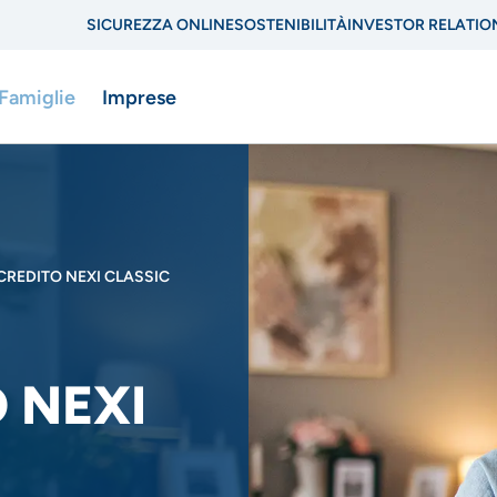
SICUREZZA ONLINE
SOSTENIBILITÀ
INVESTOR RELATIO
Menu
 Famiglie
Imprese
di
navigazione
di
ne
servizio
CREDITO NEXI CLASSIC
 NEXI