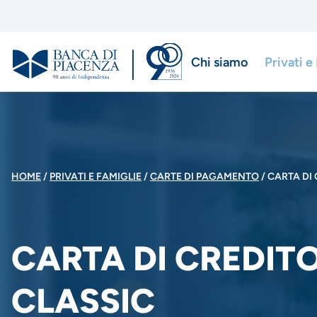
Salta
al
contenuto
Chi siamo
Privati e
principale
Menu
di
navigazio
BRICIOLE
HOME
PRIVATI E FAMIGLIE
CARTE DI PAGAMENTO
CARTA DI 
principale
DI
CARTA DI CREDITO
PANE
CLASSIC