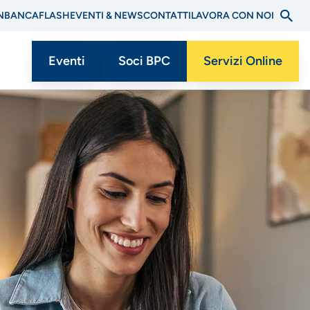
N
BANCAFLASH
EVENTI & NEWS
CONTATTI
LAVORA CON NOI
Eventi
Soci BPC
Servizi Online
Menu
CTA