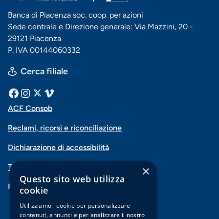
Banca di Piacenza soc. coop. per azioni
Sede centrale e Direzione generale: Via Mazzini, 20 -
29121 Piacenza
P. IVA 00144060332
Cerca filiale
Menu
Facebook
Instagram
X
Vimeo
ACF Consob
Menu
social
Reclami, ricorsi e riconciliazione
di
Dichiarazione di accessibilità
navigazione
Trasparenza
×
piè
Questo sito web utilizza
PSD2-Open Banking
di
cookie
pagina
Utilizziamo i cookie per personalizzare
contenuti, annunci e per analizzare il nostro