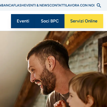
N
BANCAFLASH
EVENTI & NEWS
CONTATTI
LAVORA CON NOI
Eventi
Soci BPC
Servizi Online
Menu
CTA