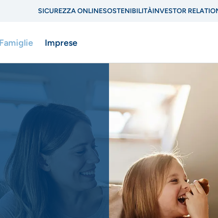
SICUREZZA ONLINE
SOSTENIBILITÀ
INVESTOR RELATIO
Menu
 Famiglie
Imprese
di
navigazione
di
ne
servizio