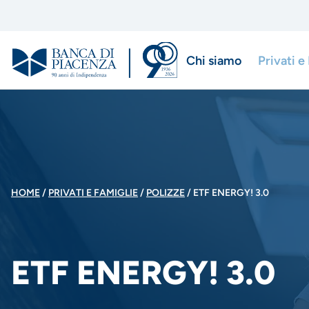
Salta
al
contenuto
Chi siamo
Privati e
principale
Menu
di
navigazio
principale
BRICIOLE
HOME
PRIVATI E FAMIGLIE
POLIZZE
ETF ENERGY! 3.0
DI
ETF ENERGY! 3.0
PANE