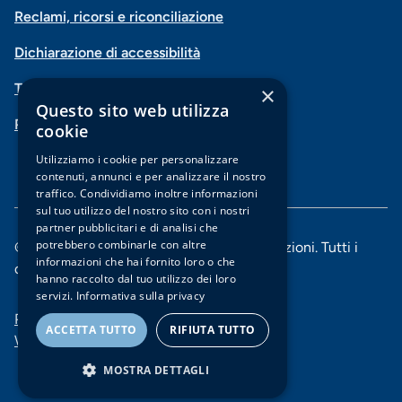
Menu
social
Reclami, ricorsi e riconciliazione
di
Dichiarazione di accessibilità
navigazione
Trasparenza
×
piè
Questo sito web utilizza
PSD2-Open Banking
di
cookie
pagina
Utilizziamo i cookie per personalizzare
contenuti, annunci e per analizzare il nostro
traffico. Condividiamo inoltre informazioni
sul tuo utilizzo del nostro sito con i nostri
partner pubblicitari e di analisi che
potrebbero combinarle con altre
© 2025 Banca di Piacenza soc. coop. per azioni. Tutti i
informazioni che hai fornito loro o che
diritti riservati.
hanno raccolto dal tuo utilizzo dei loro
servizi.
Informativa sulla privacy
Menu
Privacy e Cookie policy
ACCETTA TUTTO
RIFIUTA TUTTO
Whistleblowing
di
MOSTRA DETTAGLI
navigazione