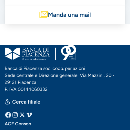
Manda una mail
Banca di Piacenza soc. coop. per azioni
Sede centrale e Direzione generale: Via Mazzini, 20 -
29121 Piacenza
P. IVA 00144060332
Cerca filiale
Menu
Facebook
Instagram
X
Vimeo
ACF Consob