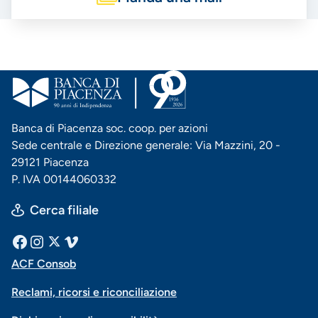
Banca di Piacenza soc. coop. per azioni
Sede centrale e Direzione generale: Via Mazzini, 20 -
29121 Piacenza
P. IVA 00144060332
Cerca filiale
Menu
Facebook
Instagram
X
Vimeo
ACF Consob
Menu
social
Reclami, ricorsi e riconciliazione
di