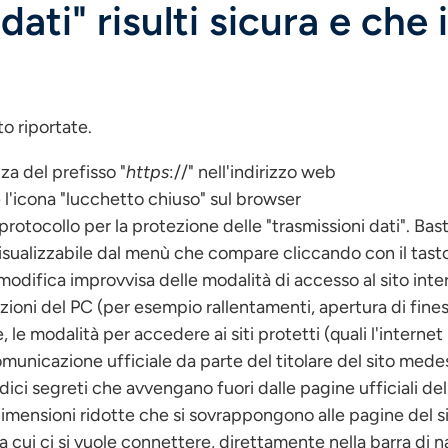
ati" risulti sicura e che 
to riportate.
za del prefisso "
https
://" nell'indirizzo web
 l'icona "lucchetto chiuso" sul browser
l protocollo per la protezione delle "trasmissioni dati". Ba
visualizzabile dal menù che compare cliccando con il tas
modifica improvvisa delle modalità di accesso al sito inte
ioni del PC (per esempio rallentamenti, apertura di finest
, le modalità per accedere ai siti protetti (quali l'inter
omunicazione ufficiale da parte del titolare del sito med
odici segreti che avvengano fuori dalle pagine ufficiali d
dimensioni ridotte che si sovrappongono alle pagine del s
o, a cui ci si vuole connettere, direttamente nella barra di 