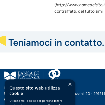
(
http://www.nomedelsito.i
contraffatti, del tutto simili 
Teniamoci in contatto.
×
Questo sito web utilizza
Banca di Piacenza soc. coop. per azioni
cookie
Sede centrale e Direzione generale: Via Mazzini, 20 - 29121
P. IVA 00144060332
Utilizziamo i cookie per personalizzare