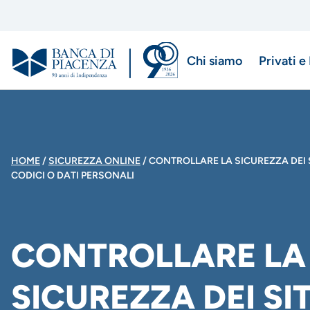
Salta
al
contenuto
Chi siamo
Privati e
principale
Menu
di
navigazio
BRICIOLE
HOME
SICUREZZA ONLINE
CONTROLLARE LA SICUREZZA DEI SI
CODICI O DATI PERSONALI
principale
DI
PANE
CONTROLLARE LA
SICUREZZA DEI SIT