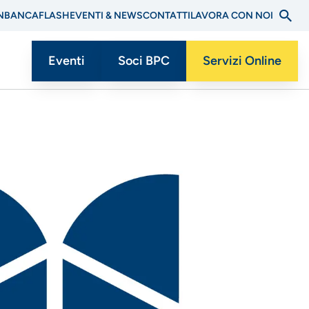
N
BANCAFLASH
EVENTI & NEWS
CONTATTI
LAVORA CON NOI
Eventi
Soci BPC
Servizi Online
Menu
CTA