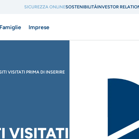
SICUREZZA ONLINE
SOSTENIBILITÀ
INVESTOR RELATIO
Menu
 Famiglie
Imprese
di
navigazione
di
ne
TI VISITATI PRIMA DI INSERIRE
servizio
I VISITATI