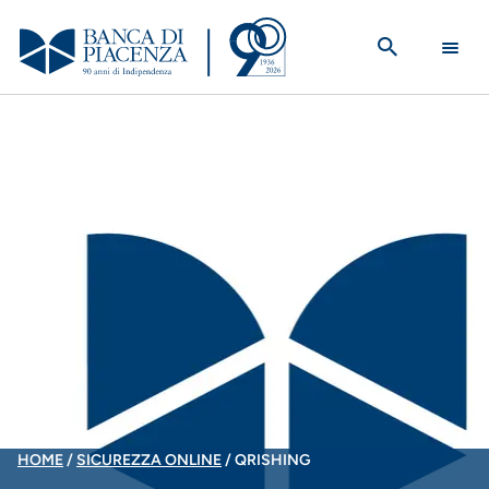
Salta
al
contenuto
principale
BRICIOLE
HOME
SICUREZZA ONLINE
QRISHING