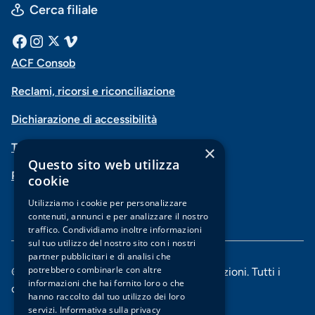
Cerca filiale
Menu
Facebook
Instagram
X
Vimeo
ACF Consob
Menu
social
Reclami, ricorsi e riconciliazione
di
Dichiarazione di accessibilità
navigazione
Trasparenza
×
piè
Questo sito web utilizza
PSD2-Open Banking
di
cookie
pagina
Utilizziamo i cookie per personalizzare
contenuti, annunci e per analizzare il nostro
traffico. Condividiamo inoltre informazioni
sul tuo utilizzo del nostro sito con i nostri
partner pubblicitari e di analisi che
potrebbero combinarle con altre
© 2025 Banca di Piacenza soc. coop. per azioni. Tutti i
informazioni che hai fornito loro o che
diritti riservati.
hanno raccolto dal tuo utilizzo dei loro
servizi.
Informativa sulla privacy