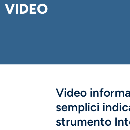
VIDEO
Video informa
semplici indic
strumento Inte