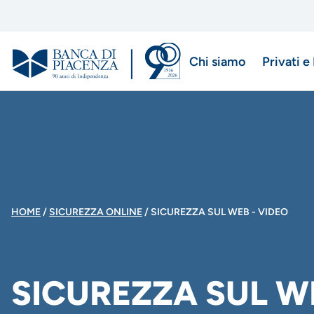
Salta
al
contenuto
Chi siamo
Privati e
principale
Menu
di
navigazio
principale
BRICIOLE
HOME
SICUREZZA ONLINE
SICUREZZA SUL WEB - VIDEO
DI
SICUREZZA SUL WE
PANE