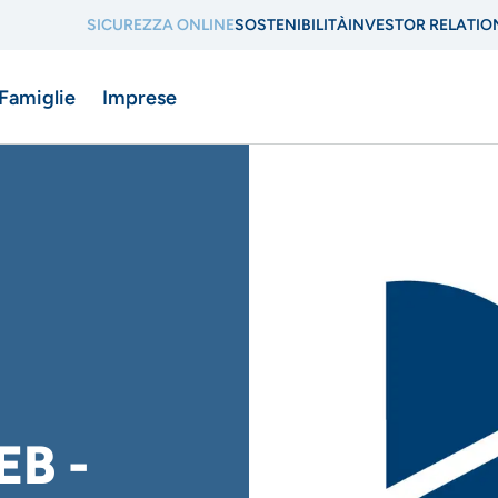
SICUREZZA ONLINE
SOSTENIBILITÀ
INVESTOR RELATIO
Menu
 Famiglie
Imprese
di
navigazione
di
ne
servizio
B -