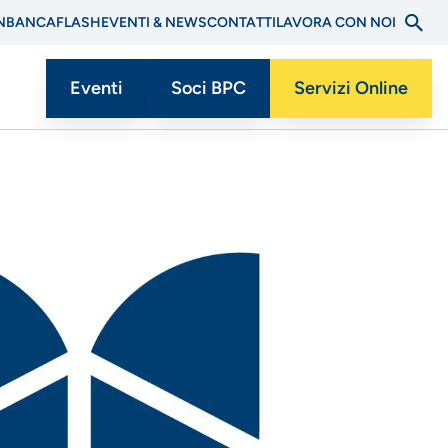
N
BANCAFLASH
EVENTI & NEWS
CONTATTI
LAVORA CON NOI
Eventi
Soci BPC
Servizi Online
Menu
CTA