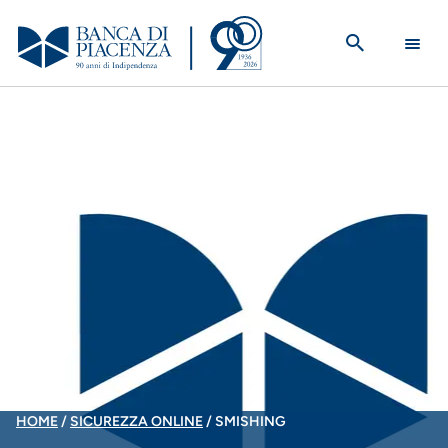
Salta
al
contenuto
principale
BRICIOLE
HOME
SICUREZZA ONLINE
SMISHING