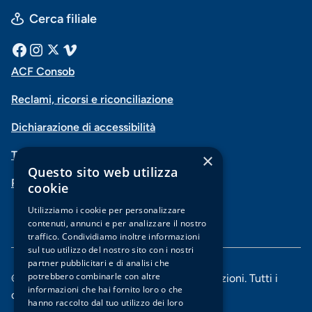
Cerca filiale
Menu
Facebook
Instagram
X
Vimeo
ACF Consob
Menu
social
Reclami, ricorsi e riconciliazione
di
Dichiarazione di accessibilità
navigazione
Trasparenza
×
piè
Questo sito web utilizza
PSD2-Open Banking
di
cookie
pagina
Utilizziamo i cookie per personalizzare
contenuti, annunci e per analizzare il nostro
traffico. Condividiamo inoltre informazioni
sul tuo utilizzo del nostro sito con i nostri
partner pubblicitari e di analisi che
potrebbero combinarle con altre
© 2025 Banca di Piacenza soc. coop. per azioni. Tutti i
informazioni che hai fornito loro o che
diritti riservati.
hanno raccolto dal tuo utilizzo dei loro