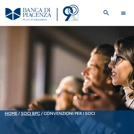
Salta
al
contenuto
principale
BRICIOLE
HOME
SOCI BPC
CONVENZIONI PER I SOCI
DI