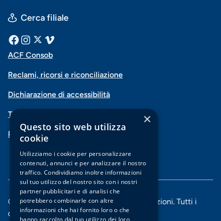
Cerca filiale
Menu
Facebook
Instagram
X
Vimeo
ACF Consob
Menu
social
Reclami, ricorsi e riconciliazione
di
Dichiarazione di accessibilità
navigazione
Trasparenza
×
piè
Questo sito web utilizza
PSD2-Open Banking
di
cookie
pagina
Utilizziamo i cookie per personalizzare
contenuti, annunci e per analizzare il nostro
traffico. Condividiamo inoltre informazioni
sul tuo utilizzo del nostro sito con i nostri
partner pubblicitari e di analisi che
potrebbero combinarle con altre
© 2025 Banca di Piacenza soc. coop. per azioni. Tutti i
informazioni che hai fornito loro o che
diritti riservati.
hanno raccolto dal tuo utilizzo dei loro