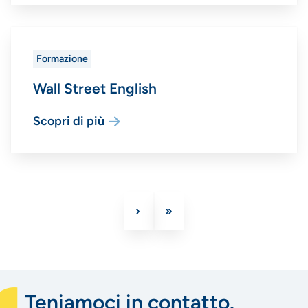
Formazione
Wall Street English
Scopri di più
Pagina
›
Ultima
»
Paginazione
successiva
pagina
Teniamoci in contatto.