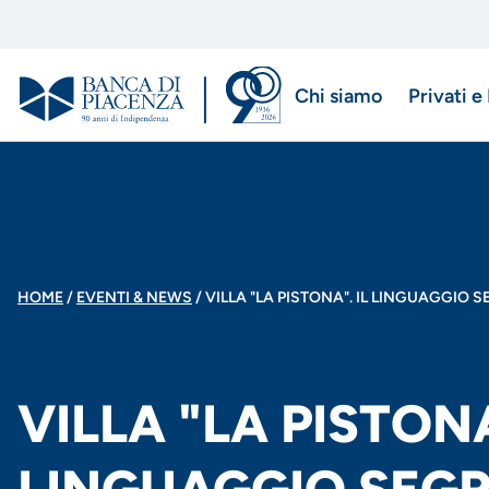
Salta
al
contenuto
Chi siamo
Privati e
principale
Menu
di
navigazio
principale
BRICIOLE
HOME
EVENTI & NEWS
VILLA "LA PISTONA". IL LINGUAGGIO 
DI
VILLA "LA PISTONA
PANE