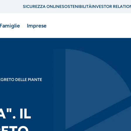
SICUREZZA ONLINE
SOSTENIBILITÀ
INVESTOR RELATIO
Menu
 Famiglie
Imprese
di
navigazione
di
ne
servizio
SEGRETO DELLE PIANTE
". IL