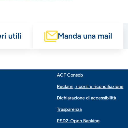
i utili
Manda una mail
ACF Consob
Menu
Reclami, ricorsi e riconciliazione
di
Dichiarazione di accessibilità
Trasparenza
navigazione
PSD2-Open Banking