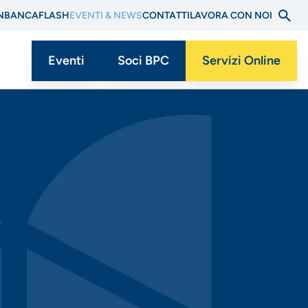
N
BANCAFLASH
EVENTI & NEWS
CONTATTI
LAVORA CON NOI
Eventi
Soci BPC
Servizi Online
Menu
CTA