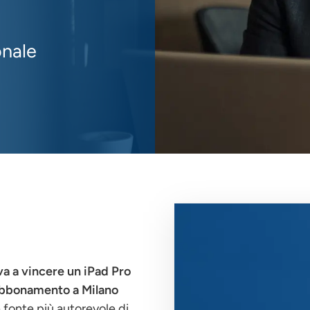
onale
Immagine
a a vincere un iPad Pro
 abbonamento a Milano
a fonte più autorevole di