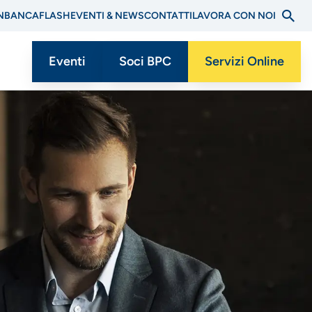
N
BANCAFLASH
EVENTI & NEWS
CONTATTI
LAVORA CON NOI
Eventi
Soci BPC
Servizi Online
Menu
CTA