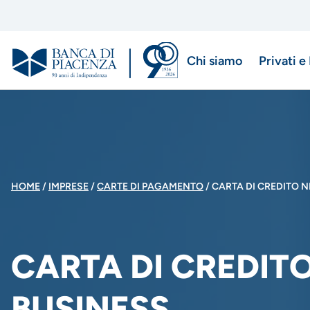
Salta
al
contenuto
Chi siamo
Privati e
principale
Menu
di
navigazio
principale
BRICIOLE
HOME
IMPRESE
CARTE DI PAGAMENTO
CARTA DI CREDITO N
DI
CARTA DI CREDITO
PANE
BUSINESS