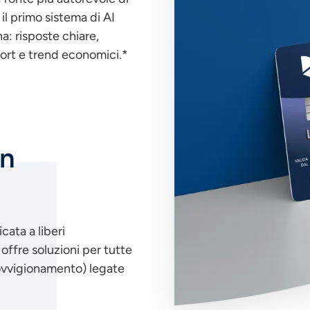
il primo sistema di AI
a: risposte chiare,
port e trend economici.*
on
cata a liberi
 offre soluzioni per tutte
rovvigionamento) legate