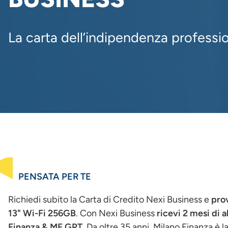
La carta dell’indipendenza professi
PENSATA PER TE
Richiedi subito la Carta di Credito Nexi Business e
prov
13" Wi-Fi 256GB
. Con Nexi Business
ricevi 2 mesi di
Finanza & MF GPT
. Da oltre 35 anni, Milano Finanza è l