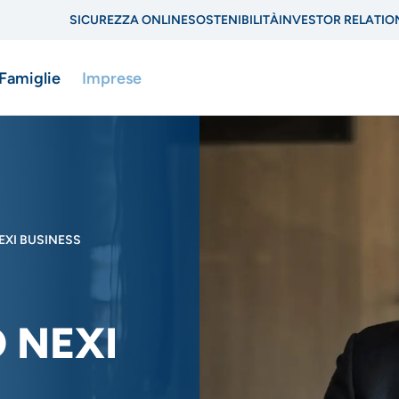
SICUREZZA ONLINE
SOSTENIBILITÀ
INVESTOR RELATIO
Menu
 Famiglie
Imprese
di
navigazione
di
ne
servizio
EXI BUSINESS
 NEXI