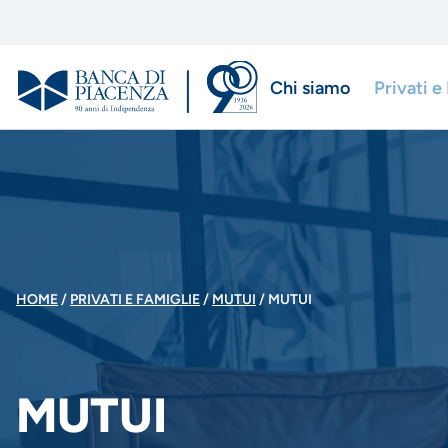
Salta
al
contenuto
Chi siamo
Privati e
principale
Menu
di
navigazio
principale
BRICIOLE
HOME
PRIVATI E FAMIGLIE
MUTUI
MUTUI
DI
MUTUI
PANE