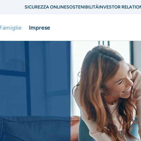
SICUREZZA ONLINE
SOSTENIBILITÀ
INVESTOR RELATIO
Menu
 Famiglie
Imprese
di
navigazione
di
ne
servizio