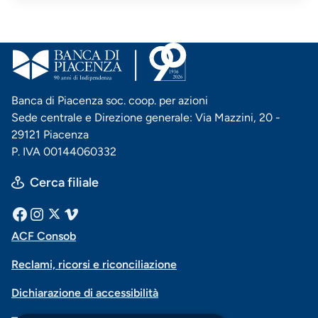
Banca di Piacenza soc. coop. per azioni
Sede centrale e Direzione generale: Via Mazzini, 20 -
29121 Piacenza
P. IVA 00144060332
Cerca filiale
Menu
Facebook
Instagram
X
Vimeo
ACF Consob
Menu
social
Reclami, ricorsi e riconciliazione
di
Dichiarazione di accessibilità
navigazione