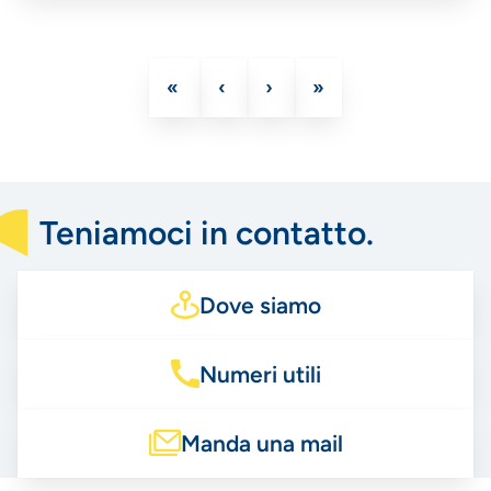
Prima
«
Pagina
‹
Pagina
›
Ultima
»
Paginazione
pagina
precedente
successiva
pagina
Teniamoci in contatto.
Dove siamo
Numeri utili
Manda una mail