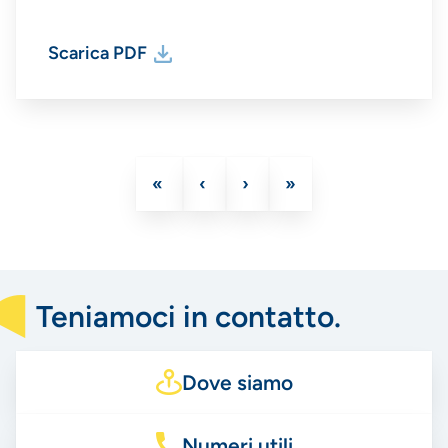
Scarica PDF
Prima
«
Pagina
‹
Pagina
›
Ultima
»
Paginazione
pagina
precedente
successiva
pagina
Teniamoci in contatto.
Dove siamo
Numeri utili