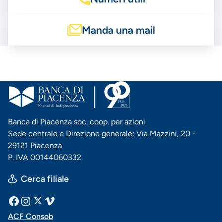
Manda una mail
Banca di Piacenza soc. coop. per azioni
Sede centrale e Direzione generale: Via Mazzini, 20 -
29121 Piacenza
P. IVA 00144060332
Cerca filiale
Menu
Facebook
Instagram
X
Vimeo
ACF Consob