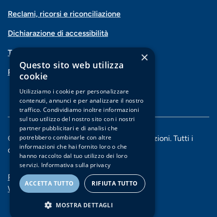
Menu
social
Reclami, ricorsi e riconciliazione
di
Dichiarazione di accessibilità
navigazione
Trasparenza
×
piè
Questo sito web utilizza
PSD2-Open Banking
di
cookie
pagina
Utilizziamo i cookie per personalizzare
contenuti, annunci e per analizzare il nostro
traffico. Condividiamo inoltre informazioni
sul tuo utilizzo del nostro sito con i nostri
partner pubblicitari e di analisi che
potrebbero combinarle con altre
© 2025 Banca di Piacenza soc. coop. per azioni. Tutti i
informazioni che hai fornito loro o che
diritti riservati.
hanno raccolto dal tuo utilizzo dei loro
servizi.
Informativa sulla privacy
Menu
Privacy e Cookie policy
ACCETTA TUTTO
RIFIUTA TUTTO
Whistleblowing
di
MOSTRA DETTAGLI
navigazione