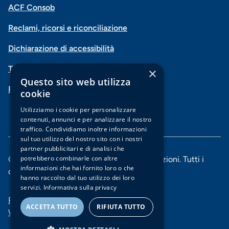
Menu
Facebook
Instagram
X
Vimeo
ACF Consob
Menu
social
Reclami, ricorsi e riconciliazione
di
Dichiarazione di accessibilità
navigazione
Trasparenza
×
piè
Questo sito web utilizza
PSD2-Open Banking
di
cookie
pagina
Utilizziamo i cookie per personalizzare
contenuti, annunci e per analizzare il nostro
traffico. Condividiamo inoltre informazioni
sul tuo utilizzo del nostro sito con i nostri
partner pubblicitari e di analisi che
potrebbero combinarle con altre
© 2025 Banca di Piacenza soc. coop. per azioni. Tutti i
informazioni che hai fornito loro o che
diritti riservati.
hanno raccolto dal tuo utilizzo dei loro
servizi.
Informativa sulla privacy
Menu
Privacy e Cookie policy
ACCETTA TUTTO
RIFIUTA TUTTO
Whistleblowing
di