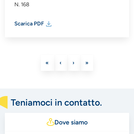
N. 168
Scarica PDF
Prima
«
Pagina
‹
Pagina
›
Ultima
»
Paginazione
pagina
precedente
successiva
pagina
Teniamoci in contatto.
Dove siamo